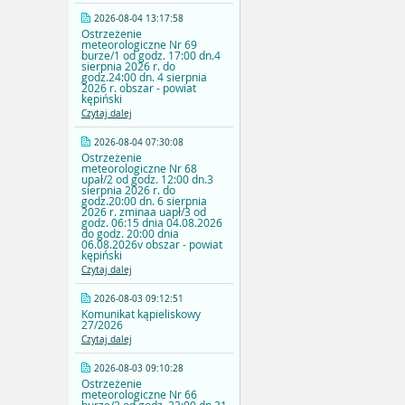
2026-08-04 13:17:58
Ostrzeżenie
meteorologiczne Nr 69
burze/1 od godz. 17:00 dn.4
sierpnia 2026 r. do
godz.24:00 dn. 4 sierpnia
2026 r. obszar - powiat
kępiński
Czytaj dalej
2026-08-04 07:30:08
Ostrzeżenie
meteorologiczne Nr 68
upał/2 od godz. 12:00 dn.3
sierpnia 2026 r. do
godz.20:00 dn. 6 sierpnia
2026 r. zminaa uapł/3 od
godz. 06:15 dnia 04.08.2026
do godz. 20:00 dnia
06.08.2026v obszar - powiat
kępiński
Czytaj dalej
2026-08-03 09:12:51
Komunikat kąpieliskowy
27/2026
Czytaj dalej
2026-08-03 09:10:28
Ostrzeżenie
meteorologiczne Nr 66