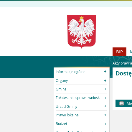
BIP
Akty prawn
Informacje ogólne
Dostę
Organy
Gmina
Załatwianie spraw - wnioski
Me
Urząd Gminy
Prawo lokalne
Budżet