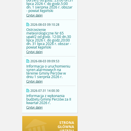
burze/2 od godz. 23:00 dn.31
lipca 2026 r. do godz.5:00
dn. 1 sierpnia 2026 r. obszar
- powiat kępiński
Czytaj dalej
2026-08-03 09:10:28
Ostrzeżenie
meteorologiczne Nr 65
upał/2 od godz. 12:00 dn.30
lipca 2026 r. do godz.20:00
dn. 31 lipca 2026 r. obszar -
powiat kępiński
Czytaj dalej
2026-08-03 09:09:53
Informacja o uruchomieniu
syren alarmowych na
terenie Gminy Perzów w
dniu 1 sierpnia 2026 r.
Czytaj dalej
2026-07-31 14:00:30
Informacja z wykonania
budżetu Gminy Perzów za II
kwartał 2026 r.
Czytaj dalej
STRONA
GŁÓWNA
URZĘDU