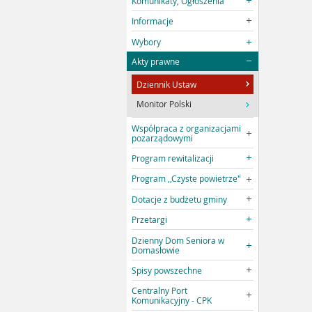
Komunikaty, Ogłoszenia
Informacje
Wybory
Akty prawne
Dziennik Ustaw
Monitor Polski
Współpraca z organizacjami
pozarządowymi
Program rewitalizacji
Program ,,Czyste powietrze"
Dotacje z budżetu gminy
Przetargi
Dzienny Dom Seniora w
Domasłowie
Spisy powszechne
Centralny Port
Komunikacyjny - CPK