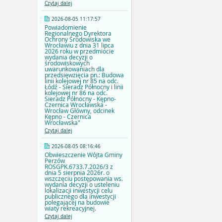
Czytaj dalej
2026-08-05 11:17:57
Powiadomienie
Regionalnego Dyrektora
Ochrony Środowiska we
Wrocławiu z dnia 31 lipca
2026 roku w przedmiocie
wydania decyzji o
środowiskowych
uwarunkowaniach dla
przedsięwzięcia pn.: Budowa
linii kolejowej nr 85 na odc.
Łódź - Sieradz Północny i linii
kolejowej nr 86 na odc.
Sieradz Północny - Kępno-
Czernica Wrocławska -
Wrocław Główny, odcinek
Kępno - Czernica
Wrocławska"
Czytaj dalej
2026-08-05 08:16:46
Obwieszczenie Wójta Gminy
Perzów
ROSGPK.6733.7.2026/3 z
dnia 5 sierpnia 2026r. o
wszczęciu postępowania ws.
wydania decyzji o usteleniu
lokalizacji inwestycji celu
publicznego dla inwestycji
polegającej na budowie
wiaty rekreacyjnej.
Czytaj dalej