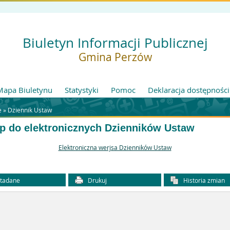
Biuletyn Informacji Publicznej
Gmina Perzów
Mapa Biuletynu
Statystyki
Pomoc
Deklaracja dostępności
e »
Dziennik Ustaw
p do elektronicznych Dzienników Ustaw
Elektroniczna werjsa Dzienników Ustaw
tadane
Drukuj
Historia zmian