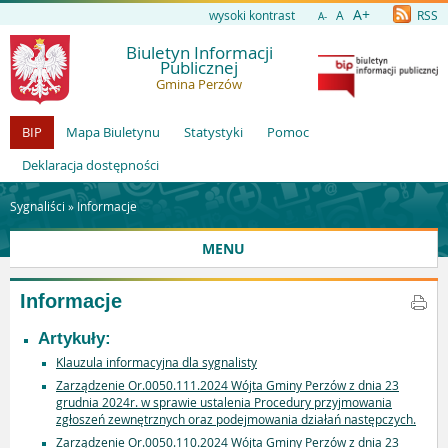
A+
wysoki kontrast
A
RSS
A-
Biuletyn Informacji
Publicznej
Gmina Perzów
BIP
Mapa Biuletynu
Statystyki
Pomoc
Deklaracja dostępności
Sygnaliści »
Informacje
MENU
Informacje
Artykuły:
Klauzula informacyjna dla sygnalisty
Zarządzenie Or.0050.111.2024 Wójta Gminy Perzów z dnia 23
grudnia 2024r. w sprawie ustalenia Procedury przyjmowania
zgłoszeń zewnętrznych oraz podejmowania działań następczych.
Zarządzenie Or.0050.110.2024 Wójta Gminy Perzów z dnia 23