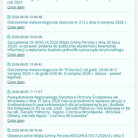
rok 2025
Czytaj dalej
2026-08-06 10:06:48
Ostrzeżenie meteorologiczne zbiorcze nr 212 z dnia 6 sierpnia 2026 r.
Czytaj dalej
2026-08-06 10:04:06
Zarządzenie Or.0050.74.2026 Wójta Gminy Perzów z dnia 30 lipca
2026r. w sprawie: podania do publicznej wiadomości kwartalnej
informacji o wykonaniu budżetu jednostki samorządu terytorialnego.
Czytaj dalej
2026-08-05 13:49:42
Ostrzeżenie meteorologiczne Nr 70 burze/2 od godz. 20:00 dn 5
sierpnia 2026 r. do godz.4:00 dn. 6 sierpnia 2026 r. obszar - powiat
kępiński
Czytaj dalej
2026-08-05 11:17:57
Powiadomienie Regionalnego Dyrektora Ochrony Środowiska we
Wrocławiu z dnia 31 lipca 2026 roku w przedmiocie wydania decyzji o
środowiskowych uwarunkowaniach dla przedsięwzięcia pn.: Budowa
linii kolejowej nr 85 na odc. Łódź - Sieradz Północny i linii kolejowej nr 86
na odc. Sieradz Północny - Kępno- Czernica Wrocławska - Wrocław
Główny, odcinek Kępno - Czernica Wrocławska"
Czytaj dalej
2026-08-05 08:16:46
Obwieszczenie Wójta Gminy Perzów ROSGPK.6733.7.2026/3 z dnia 5