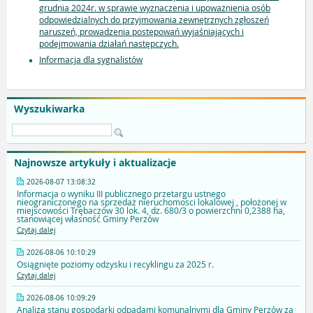
grudnia 2024r. w sprawie wyznaczenia i upoważnienia osób
odpowiedzialnych do przyjmowania zewnętrznych zgłoszeń
naruszeń, prowadzenia postępowań wyjaśniających i
podejmowania działań następczych.
Informacja dla sygnalistów
Wyszukiwarka
Najnowsze artykuły i aktualizacje
2026-08-07 13:08:32
Informacja o wyniku III publicznego przetargu ustnego
nieograniczonego na sprzedaż nieruchomosci lokalowej , położonej w
miejscowości Trębaczów 30 lok. 4, dz. 680/3 o powierzchni 0,2388 ha,
stanowiącej własność Gminy Perzów
Czytaj dalej
2026-08-06 10:10:29
Osiągnięte poziomy odzysku i recyklingu za 2025 r.
Czytaj dalej
2026-08-06 10:09:29
Analiza stanu gospodarki odpadami komunalnymi dla Gminy Perzów za