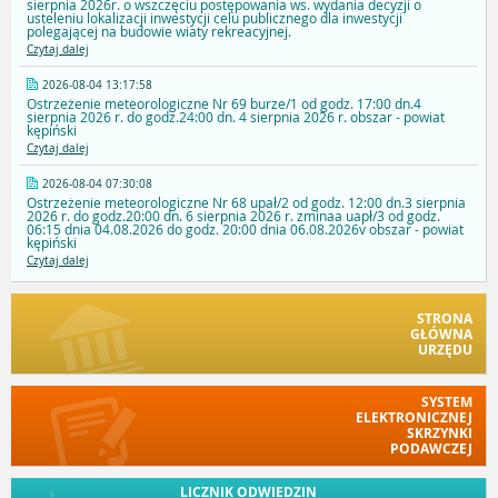
sierpnia 2026r. o wszczęciu postępowania ws. wydania decyzji o
usteleniu lokalizacji inwestycji celu publicznego dla inwestycji
polegającej na budowie wiaty rekreacyjnej.
Czytaj dalej
2026-08-04 13:17:58
Ostrzeżenie meteorologiczne Nr 69 burze/1 od godz. 17:00 dn.4
sierpnia 2026 r. do godz.24:00 dn. 4 sierpnia 2026 r. obszar - powiat
kępiński
Czytaj dalej
2026-08-04 07:30:08
Ostrzeżenie meteorologiczne Nr 68 upał/2 od godz. 12:00 dn.3 sierpnia
2026 r. do godz.20:00 dn. 6 sierpnia 2026 r. zminaa uapł/3 od godz.
06:15 dnia 04.08.2026 do godz. 20:00 dnia 06.08.2026v obszar - powiat
kępiński
Czytaj dalej
STRONA
GŁÓWNA
URZĘDU
SYSTEM
ELEKTRONICZNEJ
SKRZYNKI
PODAWCZEJ
LICZNIK ODWIEDZIN