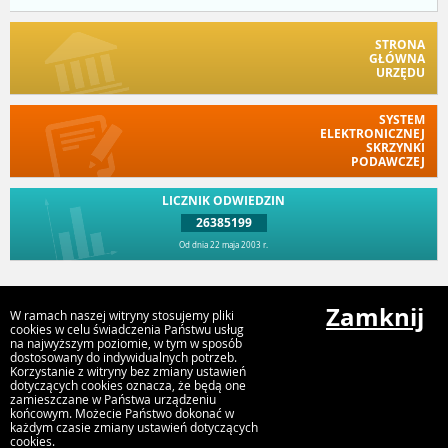
STRONA
GŁÓWNA
URZĘDU
SYSTEM
ELEKTRONICZNEJ
SKRZYNKI
PODAWCZEJ
LICZNIK ODWIEDZIN
26385199
Od dnia 22 maja 2003 r.
Przejdź do góry
Zamknij
W ramach naszej witryny stosujemy pliki
cookies w celu świadczenia Państwu usług
na najwyższym poziomie, w tym w sposób
dostosowany do indywidualnych potrzeb.
Urząd Gminy Perzów
Korzystanie z witryny bez zmiany ustawień
Perzów 78, 63-642 Perzów
dotyczących cookies oznacza, że będą one
zamieszczane w Państwa urządzeniu
końcowym. Możecie Państwo dokonać w
każdym czasie zmiany ustawień dotyczących
cookies.