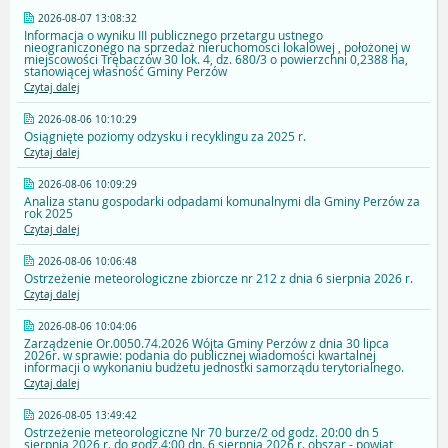
2026-08-07 13:08:32
Informacja o wyniku III publicznego przetargu ustnego
nieograniczonego na sprzedaż nieruchomosci lokalowej , położonej w
miejscowości Trębaczów 30 lok. 4, dz. 680/3 o powierzchni 0,2388 ha,
stanowiącej własność Gminy Perzów
Czytaj dalej
2026-08-06 10:10:29
Osiągnięte poziomy odzysku i recyklingu za 2025 r.
Czytaj dalej
2026-08-06 10:09:29
Analiza stanu gospodarki odpadami komunalnymi dla Gminy Perzów za
rok 2025
Czytaj dalej
2026-08-06 10:06:48
Ostrzeżenie meteorologiczne zbiorcze nr 212 z dnia 6 sierpnia 2026 r.
Czytaj dalej
2026-08-06 10:04:06
Zarządzenie Or.0050.74.2026 Wójta Gminy Perzów z dnia 30 lipca
2026r. w sprawie: podania do publicznej wiadomości kwartalnej
informacji o wykonaniu budżetu jednostki samorządu terytorialnego.
Czytaj dalej
2026-08-05 13:49:42
Ostrzeżenie meteorologiczne Nr 70 burze/2 od godz. 20:00 dn 5
sierpnia 2026 r. do godz.4:00 dn. 6 sierpnia 2026 r. obszar - powiat