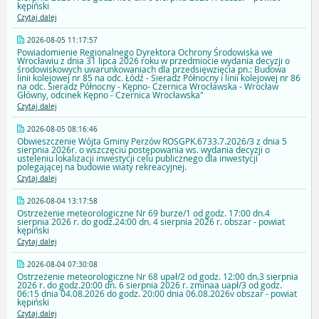
kępiński
Czytaj dalej
2026-08-05 11:17:57
Powiadomienie Regionalnego Dyrektora Ochrony Środowiska we
Wrocławiu z dnia 31 lipca 2026 roku w przedmiocie wydania decyzji o
środowiskowych uwarunkowaniach dla przedsięwzięcia pn.: Budowa
linii kolejowej nr 85 na odc. Łódź - Sieradz Północny i linii kolejowej nr 86
na odc. Sieradz Północny - Kępno- Czernica Wrocławska - Wrocław
Główny, odcinek Kępno - Czernica Wrocławska"
Czytaj dalej
2026-08-05 08:16:46
Obwieszczenie Wójta Gminy Perzów ROSGPK.6733.7.2026/3 z dnia 5
sierpnia 2026r. o wszczęciu postępowania ws. wydania decyzji o
usteleniu lokalizacji inwestycji celu publicznego dla inwestycji
polegającej na budowie wiaty rekreacyjnej.
Czytaj dalej
2026-08-04 13:17:58
Ostrzeżenie meteorologiczne Nr 69 burze/1 od godz. 17:00 dn.4
sierpnia 2026 r. do godz.24:00 dn. 4 sierpnia 2026 r. obszar - powiat
kępiński
Czytaj dalej
2026-08-04 07:30:08
Ostrzeżenie meteorologiczne Nr 68 upał/2 od godz. 12:00 dn.3 sierpnia
2026 r. do godz.20:00 dn. 6 sierpnia 2026 r. zminaa uapł/3 od godz.
06:15 dnia 04.08.2026 do godz. 20:00 dnia 06.08.2026v obszar - powiat
kępiński
Czytaj dalej