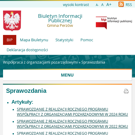
A+
wysoki kontrast
A
RSS
A-
Biuletyn Informacji
Publicznej
Gmina Perzów
BIP
Mapa Biuletynu
Statystyki
Pomoc
Deklaracja dostępności
Współpraca z organizacjami pozarządowymi »
Sprawozdania
MENU
Sprawozdania
Artykuły:
SPRAWOZDANIE Z REALIZACJI ROCZNEGO PROGRAMU
WSPÓŁPRACY Z ORGANIZACJAMI POZARZĄDOWYMI W 2024 ROKU
SPRAWOZDANIE Z REALIZACJI ROCZNEGO PROGRAMU
WSPÓŁPRACY Z ORGANIZACJAMI POZARZĄDOWYMI W 2022 ROKU
SPRAWOZDANIE Z REALIZACJI ROCZNEGO PROGRAMU